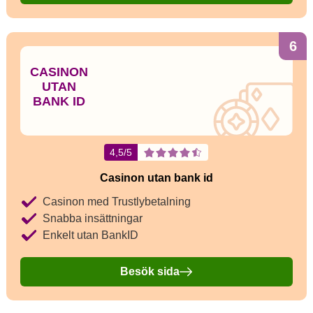
6
CASINON
UTAN
BANK ID
4,5/5
Casinon utan bank id
Casinon med Trustlybetalning
Snabba insättningar
Enkelt utan BankID
Besök sida