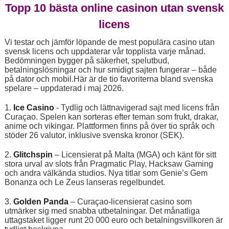
Topp 10 bästa online casinon utan svensk
licens
Vi testar och jämför löpande de mest populära casino utan
svensk licens och uppdaterar vår topplista varje månad.
Bedömningen bygger på säkerhet, spelutbud,
betalningslösningar och hur smidigt sajten fungerar – både
på dator och mobil.Här är de tio favoriterna bland svenska
spelare – uppdaterad i maj 2026.
1.
Ice Casino
- Tydlig och lättnavigerad sajt med licens från
Curaçao. Spelen kan sorteras efter teman som frukt, drakar,
anime och vikingar. Plattformen finns på över tio språk och
stöder 26 valutor, inklusive svenska kronor (SEK).
2.
Glitchspin
– Licensierat på Malta (MGA) och känt för sitt
stora urval av slots från Pragmatic Play, Hacksaw Gaming
och andra välkända studios. Nya titlar som Genie’s Gem
Bonanza och Le Zeus lanseras regelbundet.
3.
Golden Panda
– Curaçao-licensierat casino som
utmärker sig med snabba utbetalningar. Det månatliga
uttagstaket ligger runt 20 000 euro och betalningsvillkoren är