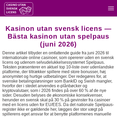
Kasinon utan svensk licens —
Bästa kasinon utan spelpaus
(juni 2026)
Denne artikel tilbyder en omfattende guide fra juni 2026 til
internationale online casinoer, som opererer uden en svensk
licens og udenom selvudelukkelsessystemet Spelpaus.
Teksten præsenterer en aktuel top 10-liste over udenlandske
platforme, der tiltrækker spillere med store bonusser, høj
anonymitet og hurtige udbetalinger. Der redegøres for, at
svenske betalingsløsninger som BankID og Swish mangler,
hvorfor der i stedet anvendes e-plånbøcker og
kryptovalutaer, som i 2026 findes på over 60 % af de nye
sider. Desuden belyses de økonomiske konsekvenser,
herunder en svensk skat på 30 % på gevinster fra casinoer
med en licens uden for EU/EES. Da det nationale Spelpaus-
register ikke er gældende her, lægges der stor vægt på
spillerens eget ansvar for at benytte platformenes manuelle