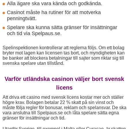
Alla ägare ska vara kända och godkända.
Casinot måste ha rutiner för att motverka
penningtvätt.
Spelare ska kunna sätta gränser för insättningar
och tid via Spelpaus.se.
Spelinspektionen kontrollerar att reglerna följs. Om ett bolag
bryter mot lagen kan licensen tas bort, och myndigheten kan
be banker att blockera betalningar till sajter som riktar sig till
svenska spelare utan tillstånd.
Varför utländska casinon väljer bort svensk
licens
Att driva ett casino med svensk licens kostar mer och ställer
högre krav. Bolagen betalar 22 % skatt på sin vinst och
måste följa regler för bonusar, reklam och spelansvar. De ska
vara anslutna till Spelpaus.se och låta spelare sätta egna
gränser för insättningar och tid.
Utanför Sverige, till exempel i Malta eller Curaçao, är skatten