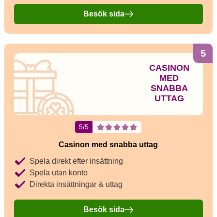
Besök sida
5
CASINON
MED
SNABBA
UTTAG
5/5
Casinon med snabba uttag
Spela direkt efter insättning
Spela utan konto
Direkta insättningar & uttag
Besök sida