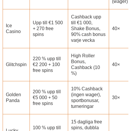
(wager)
Cashback upp
Upp till €1 500
till €1 000,
Ice
+ 270 free
Shake Bonus,
40×
Casino
spins
90% cash bonus
varje vecka
High Roller
220 % upp till
Bonus,
Glitchspin
€2 200 + 100
40×
Cashback (10
free spins
%)
10% Cashback
200 % upp till
Golden
(ingen wager),
€5 000 + 50
30×
Panda
sportbonusar,
free spins
turneringar
15 dagliga free
100 % upp till
spins, dubbla
Lucky