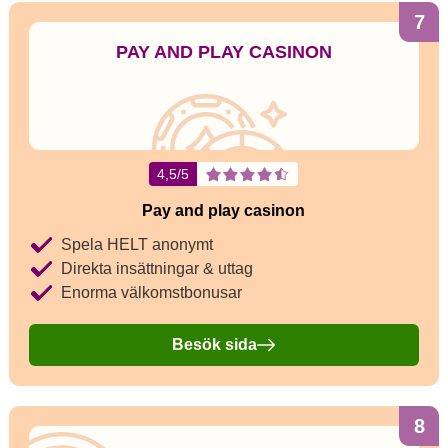
7
PAY AND PLAY CASINON
4,5/5
Pay and play casinon
Spela HELT anonymt
Direkta insättningar & uttag
Enorma välkomstbonusar
Besök sida
8