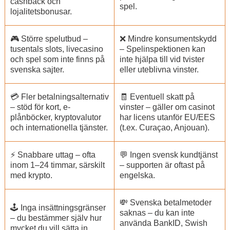
cashback och
spel.
lojalitetsbonusar.
🎮 Större spelutbud –
❌ Mindre konsumentskydd
tusentals slots, livecasino
– Spelinspektionen kan
och spel som inte finns på
inte hjälpa till vid tvister
svenska sajter.
eller uteblivna vinster.
💳 Fler betalningsalternativ
🧾 Eventuell skatt på
– stöd för kort, e-
vinster – gäller om casinot
plånböcker, kryptovalutor
har licens utanför EU/EES
och internationella tjänster.
(t.ex. Curaçao, Anjouan).
⚡ Snabbare uttag – ofta
💬 Ingen svensk kundtjänst
inom 1–24 timmar, särskilt
– supporten är oftast på
med krypto.
engelska.
💸 Svenska betalmetoder
🕹️ Inga insättningsgränser
saknas – du kan inte
– du bestämmer själv hur
använda BankID, Swish
mycket du vill sätta in.