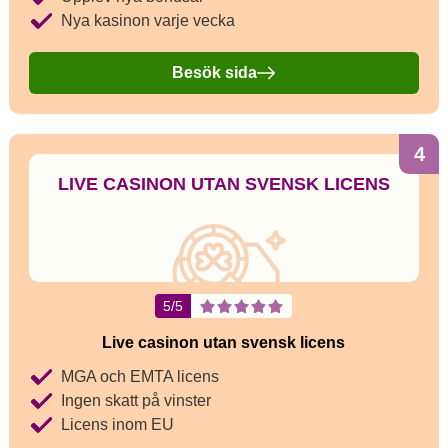
Nya kasinon varje vecka
Besök sida
4
LIVE CASINON UTAN SVENSK LICENS
5/5
Live casinon utan svensk licens
MGA och EMTA licens
Ingen skatt på vinster
Licens inom EU