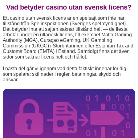
Vad betyder casino utan svensk licens?
Ett casino utan svensk licens är en spelsajt som inte har
tillstånd från Spelinspektionen (Sveriges spelmyndighet).
Det betyder inte att sajten saknar tillstånd helt — de flesta
arbetar under en utländsk licens, till exempel Malta Gaming
Authority (MGA), Curaçao eGaming, UK Gambling
Commission (UKGC) i Storbritannien eller Estonian Tax and
Customs Board (EMTA) i Estland. Samtidigt finns det även
sidor som saknar licens helt och hållet.
I nästa del går vi igenom vad detta faktiskt innebär för dig
som spelare: skillnader i regler, betalningar, skydd och
ansvar.