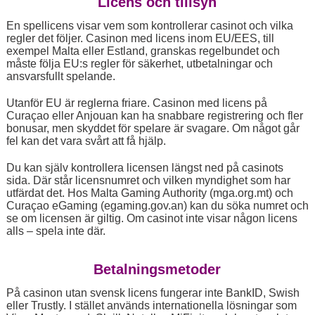
Licens och tillsyn
En spellicens visar vem som kontrollerar casinot och vilka
regler det följer. Casinon med licens inom EU/EES, till
exempel Malta eller Estland, granskas regelbundet och
måste följa EU:s regler för säkerhet, utbetalningar och
ansvarsfullt spelande.
Utanför EU är reglerna friare. Casinon med licens på
Curaçao eller Anjouan kan ha snabbare registrering och fler
bonusar, men skyddet för spelare är svagare. Om något går
fel kan det vara svårt att få hjälp.
Du kan själv kontrollera licensen längst ned på casinots
sida. Där står licensnumret och vilken myndighet som har
utfärdat det. Hos Malta Gaming Authority (mga.org.mt) och
Curaçao eGaming (egaming.gov.an) kan du söka numret och
se om licensen är giltig. Om casinot inte visar någon licens
alls – spela inte där.
Betalningsmetoder
På casinon utan svensk licens fungerar inte BankID, Swish
eller Trustly. I stället används internationella lösningar som