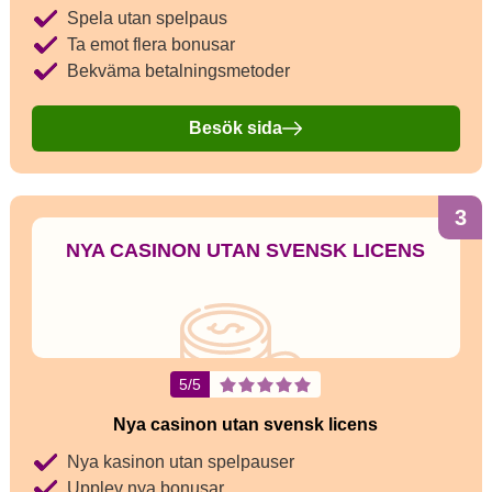
Spela utan spelpaus
Ta emot flera bonusar
Bekväma betalningsmetoder
Besök sida
3
NYA CASINON UTAN SVENSK LICENS
5/5
Nya casinon utan svensk licens
Nya kasinon utan spelpauser
Upplev nya bonusar